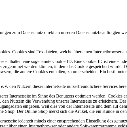
regungen zum Datenschutz direkt an unseren Datenschutzbeauftragten w
ookies. Cookies sind Textdateien, welche über einen Internetbrowser 
es enthalten eine sogenannte Cookie-ID. Eine Cookie-ID ist eine einde
r zugeordnet werden können, in dem das Cookie gespeichert wurde. Die
owsern, die andere Cookies enthalten, zu unterscheiden. Ein bestimmte
V. den Nutzern dieser Internetseite nutzerfreundlichere Services bere
erer Internetseite im Sinne des Benutzers optimiert werden. Cookies er
 den Nutzern die Verwendung unserer Internetseite zu erleichtern. Der 
ne Zugangsdaten eingeben, weil dies von der Internetseite und dem au
ne-Shop. Der Online-Shop merkt sich die Artikel, die ein Kunde in den 
rnetseite jederzeit mittels einer entsprechenden Einstellung des genu
erzeit über einen Internetbrowser oder andere Softwareprogramme gelösc