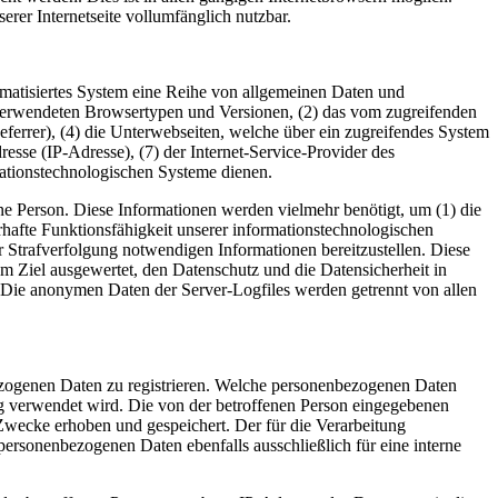
erer Internetseite vollumfänglich nutzbar.
tomatisiertes System eine Reihe von allgemeinen Daten und
 verwendeten Browsertypen und Versionen, (2) das vom zugreifenden
eferrer), (4) die Unterwebseiten, welche über ein zugreifendes System
dresse (IP-Adresse), (7) der Internet-Service-Provider des
mationstechnologischen Systeme dienen.
ne Person. Diese Informationen werden vielmehr benötigt, um (1) die
uerhafte Funktionsfähigkeit unserer informationstechnologischen
r Strafverfolgung notwendigen Informationen bereitzustellen. Diese
m Ziel ausgewertet, den Datenschutz und die Datensicherheit in
. Die anonymen Daten der Server-Logfiles werden getrennt von allen
nbezogenen Daten zu registrieren. Welche personenbezogenen Daten
ung verwendet wird. Die von der betroffenen Person eingegebenen
Zwecke erhoben und gespeichert. Der für die Verarbeitung
 personenbezogenen Daten ebenfalls ausschließlich für eine interne