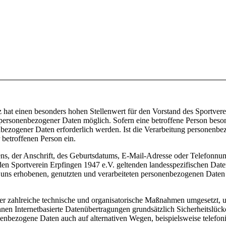
z hat einen besonders hohen Stellenwert für den Vorstand des Sportvere
ersonenbezogener Daten möglich. Sofern eine betroffene Person besonde
zogener Daten erforderlich werden. Ist die Verarbeitung personenbezo
 betroffenen Person ein.
, der Anschrift, des Geburtsdatums, E-Mail-Adresse oder Telefonnumme
n Sportverein Erpfingen 1947 e.V. geltenden landesspezifischen Date
uns erhobenen, genutzten und verarbeiteten personenbezogenen Daten i
her zahlreiche technische und organisatorische Maßnahmen umgesetzt, u
en Internetbasierte Datenübertragungen grundsätzlich Sicherheitslücke
nenbezogene Daten auch auf alternativen Wegen, beispielsweise telefoni