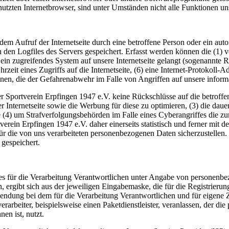
utzten Internetbrowser, sind unter Umständen nicht alle Funktionen uns
jedem Aufruf der Internetseite durch eine betroffene Person oder ein au
 den Logfiles des Servers gespeichert. Erfasst werden können die (1)
 ein zugreifendes System auf unsere Internetseite gelangt (sogenannte R
zeit eines Zugriffs auf die Internetseite, (6) eine Internet-Protokoll-A
onen, die der Gefahrenabwehr im Falle von Angriffen auf unsere infor
r Sportverein Erpfingen 1947 e.V. keine Rückschlüsse auf die betroffe
serer Internetseite sowie die Werbung für diese zu optimieren, (3) die da
 (4) um Strafverfolgungsbehörden im Falle eines Cyberangriffes die zu
in Erpfingen 1947 e.V. daher einerseits statistisch und ferner mit de
für die von uns verarbeiteten personenbezogenen Daten sicherzustellen
gespeichert.
te des für die Verarbeitung Verantwortlichen unter Angabe von persone
n, ergibt sich aus der jeweiligen Eingabemaske, die für die Registrier
endung bei dem für die Verarbeitung Verantwortlichen und für eigene 
arbeiter, beispielsweise einen Paketdienstleister, veranlassen, der die
en ist, nutzt.